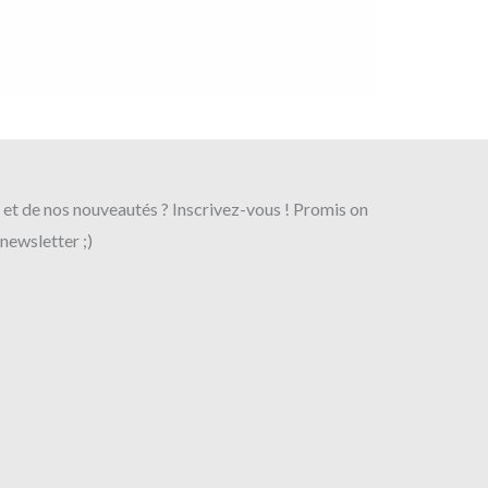
s et de nos nouveautés ? Inscrivez-vous ! Promis on
 newsletter ;)