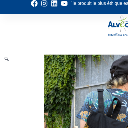
"le produit le plus éthique e
Aller
au
contenu
🔍