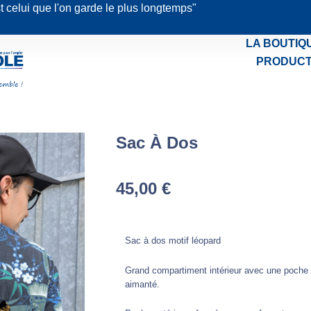
st celui que l'on garde le plus longtemps"
LA BOUTIQ
PRODUCT
Sac À Dos
45,00
€
Sac à dos motif léopard
Grand compartiment intérieur avec une poche 
aimanté.