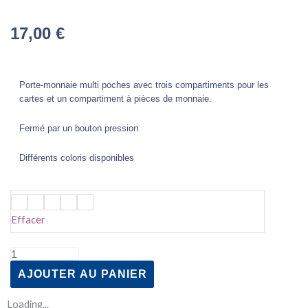
17,00
€
Porte-monnaie multi poches avec trois compartiments pour les
cartes et un compartiment à pièces de monnaie.
Fermé par un bouton pression
Différents coloris disponibles
quantité
de
Effacer
Porte-
monnaie
multipoches
AJOUTER AU PANIER
Loading...