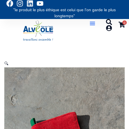
Aller
"le produit le plus éthique est celui que l'on garde le plus
au
longtemps"
contenu
0
La Boutique
Service Retouches
Production À La Demande
🔍